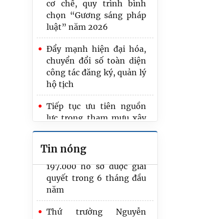
cơ chế, quy trình bình
chọn “Gương sáng pháp
luật” năm 2026
Đẩy mạnh hiện đại hóa,
Thường trực Ủy ban Văn
chuyển đổi số toàn diện
hóa và Xã hội cho ý kiến
công tác đăng ký, quản lý
về tiếp thu, chỉnh lý dự
hộ tịch
thảo Luật Hòa giải ở cơ sở
(sửa đổi)
Tiếp tục ưu tiên nguồn
lực trong tham mưu xây
Trung tâm Đăng ký giao
dựng, hoàn thiện các văn
dịch, tài sản Hà Nội: Hơn
bản, đề án năm 2026
197.000 hồ sơ được giải
Tin nóng
quyết trong 6 tháng đầu
Cục Phổ biến, giáo dục
năm
pháp luật và Trợ giúp
pháp lý: Tiếp tục tập
Thứ trưởng Nguyễn
trung xây dựng, hoàn
Thanh Ngọc làm việc với
thiện các dự thảo Luật
Trung tâm Đăng ký giao