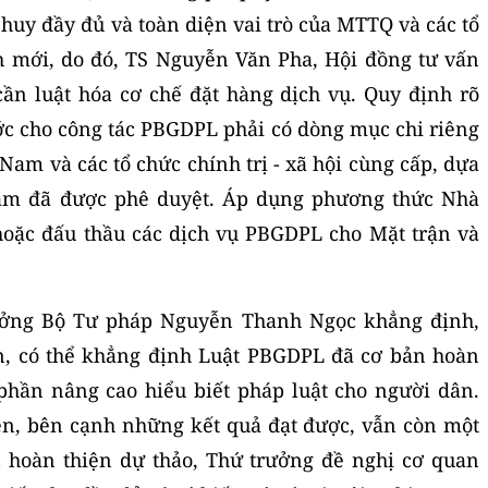
huy đầy đủ và toàn diện vai trò của MTTQ và các tổ
h mới, do đó, TS Nguyễn Văn Pha, Hội đồng tư vấn
cần luật hóa cơ chế đặt hàng dịch vụ. Quy định rõ
c cho công tác PBGDPL phải có dòng mục chi riêng
Nam và các tổ chức chính trị - xã hội cùng cấp, dựa
ăm đã được phê duyệt. Áp dụng phương thức Nhà
hoặc đấu thầu các dịch vụ PBGDPL cho Mặt trận và
trưởng Bộ Tư pháp Nguyễn Thanh Ngọc khẳng định,
ễn, có thể khẳng định Luật PBGDPL đã cơ bản hoàn
hần nâng cao hiểu biết pháp luật cho người dân.
ện, bên cạnh những kết quả đạt được, vẫn còn một
ục hoàn thiện dự thảo, Thứ trưởng đề nghị cơ quan