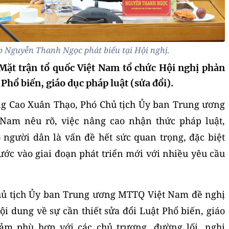
 Nguyễn Thanh Ngọc phát biểu tại Hội nghị.
Mặt trận tổ quốc Việt Nam tổ chức Hội nghị phản
 Phổ biến, giáo dục pháp luật (sửa đổi).
ng Cao Xuân Thạo, Phó Chủ tịch Ủy ban Trung ương
 Nam nêu rõ, việc nâng cao nhận thức pháp luật,
o người dân là vấn đề hết sức quan trọng, đặc biệt
ước vào giai đoạn phát triển mới với nhiều yêu cầu
hủ tịch Ủy ban Trung ương MTTQ Việt Nam đề nghị
ội dung về sự cần thiết sửa đổi Luật Phổ biến, giáo
ảm phù hợp với các chủ trương, đường lối, nghị