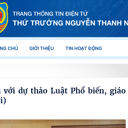
NG CHỦ
GIỚI THIỆU
TIN HOẠT ĐỘNG
 với dự thảo Luật Phổ biến, giáo
i)