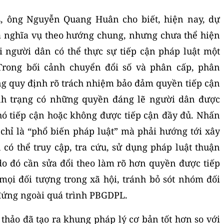
, ông Nguyễn Quang Huân cho biết, hiện nay, dự
à nghĩa vụ theo hướng chung, nhưng chưa thể hiện
 người dân có thể thực sự tiếp cận pháp luật một
 Trong bối cảnh chuyển đổi số và phân cấp, phân
g quy định rõ trách nhiệm bảo đảm quyền tiếp cận
ình trạng có những quyền đáng lẽ người dân được
hó tiếp cận hoặc không được tiếp cận đầy đủ. Nhấn
hỉ là “phổ biến pháp luật” mà phải hướng tới xây
có thể truy cập, tra cứu, sử dụng pháp luật thuận
 do đó cần sửa đổi theo làm rõ hơn quyền được tiếp
ọi đối tượng trong xã hội, tránh bỏ sót nhóm đối
 đứng ngoài quá trình PBGDPL.
thảo đã tạo ra khung pháp lý cơ bản tốt hơn so với