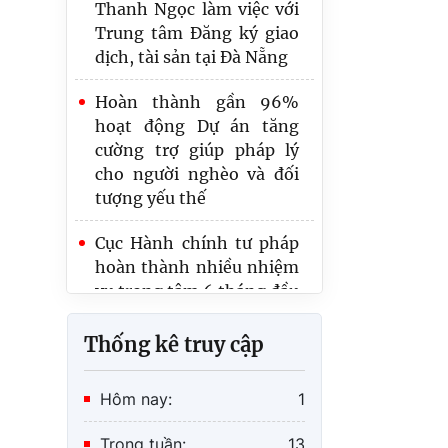
dịch, tài sản tại Đà Nẵng
Thứ trưởng Nguyễn
Thanh Ngọc làm việc với
Hoàn thành gần 96%
Trung tâm Đăng ký giao
hoạt động Dự án tăng
dịch, tài sản tại Đà Nẵng
cường trợ giúp pháp lý
cho người nghèo và đối
tượng yếu thế
Cục Hành chính tư pháp
hoàn thành nhiều nhiệm
vụ trọng tâm 6 tháng đầu
năm 2026
Thống kê truy cập
Hôm nay:
1
Trong tuần:
13